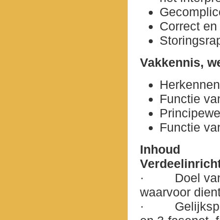
Gecomplice
Correct en
Storingsra
Vakkennis, we
Herkennen
Functie v
Principew
Functie va
Inhoud
Verdeelinrich
·
Doel van
waarvoor die
·
Gelijksp