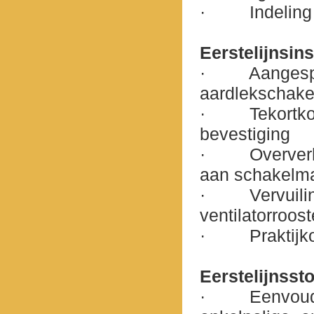
·
Indeling
Eerstelijnsins
·
Aangesp
aardlekschake
·
Tekortko
bevestiging
·
Oververh
aan schakelmat
·
Vervuili
ventilatorroost
·
Praktij
Eerstelijnsst
·
Eenvoud