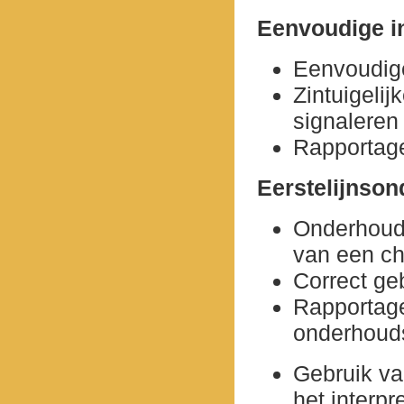
Eenvoudige in
Eenvoudig
Zintuigeli
signaleren
Rapportage
Eerstelijnson
Onderhoud
van een ch
Correct ge
Rapportage
onderhou
Gebruik v
het interp