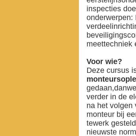
inspecties do
onderwerpen: 
verdeelinricht
beveiligingsc
meettechniek e
Voor wie?
Deze cursus is
monteursople
gedaan,danwel
verder in de e
na het volgen
monteur bij ee
tewerk gestel
nieuwste norm