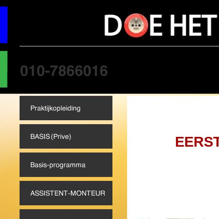
praktijkcursus, elektriciteit,
opleiding elektriciteit, elekt
opleidingen, elektricien, elek
technische kennis, cursus, tec
elektromonteur, electricien,
EERS