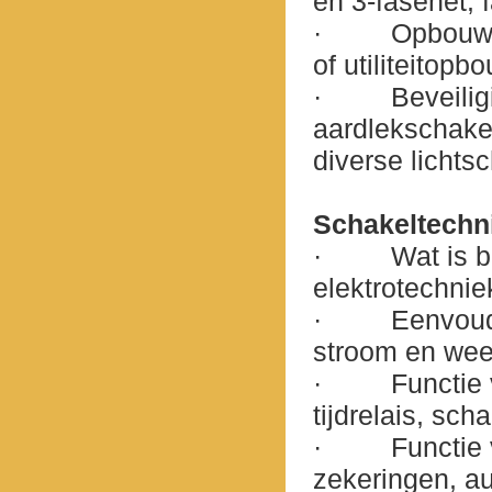
en 3-fasenet, 
·
Opbouw 
of utiliteitopb
·
Beveilig
aardlekschake
diverse lichtsc
Schakeltechn
·
Wat is b
elektrotechnie
·
Eenvoud
stroom en wee
·
Functie
tijdrelais, sc
·
Functie 
zekeringen, a